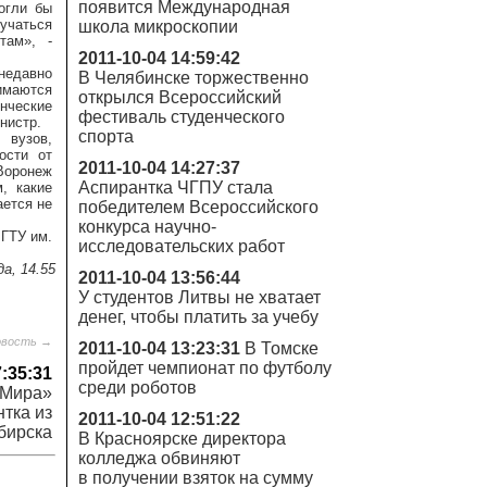
появится Международная
огли бы
учаться
школа микроскопии
там», -
2011-10-04 14:59:42
недавно
В Челябинске торжественно
имаются
открылся Всероссийский
енческие
фестиваль студенческого
нистр.
спорта
 вузов,
ости от
2011-10-04 14:27:37
Воронеж
Аспирантка ЧГПУ стала
, какие
ается не
победителем Всероссийского
конкурса научно-
МГТУ им.
исследовательских работ
а, 14.55
2011-10-04 13:56:44
У студентов Литвы не хватает
денег, чтобы платить за учебу
овость →
2011-10-04 13:23:31
В Томске
пройдет чемпионат по футболу
7:35:31
среди роботов
 Мира»
нтка из
2011-10-04 12:51:22
бирска
В Красноярске директора
колледжа обвиняют
в получении взяток на сумму