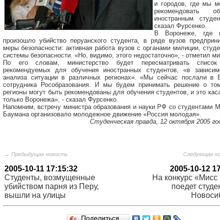
и городов, где мы м
рекомендовать об
иностранным студен
сказал Фурсенко.
В Воронеже, где 
произошло убийство перуанского студента, в ряде вузов предприн
меры безопасности: активная работа вузов с органами милиции, студ
системы безопасности. «Но, видимо, этого недостаточно», - отметил ми
По его словам, министерство будет пересматривать список
рекомендуемых для обучения иностранных студентов, «в зависим
анализа ситуации в различных регионах». «Мы сейчас послали в 
сотрудника Рособразования. И мы будем принимать решение о том
регионы могут быть рекомендованы для обучения студентов, и это кас
только Воронежа», - сказал Фурсенко.
Напомним,
встречу министра образования и науки РФ со студентами 
Баумана
организовало молодежное движение «Россия молодая».
Студенческая правда, 12 октября 2005 год
← Предыдущая новость
Следующая н
2005-10-11 17:15:32
2005-10-12 1
Студенты, возмущенные
На конкурс «Мисс
убийством парня из Перу,
поедет студе
вышли на улицы
Новоси
Поделиться…