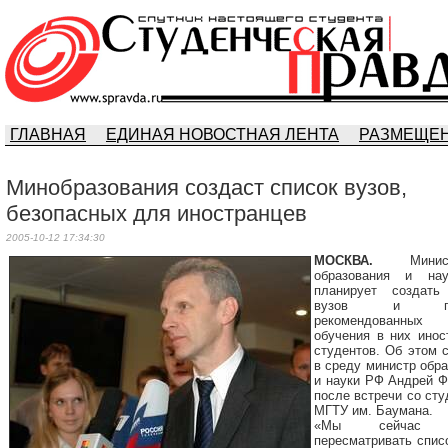
ГЛАВНАЯ
ЕДИНАЯ НОВОСТНАЯ ЛЕНТА
РАЗМЕЩЕН
Минобразования создаст список вузов,
безопасных для иностранцев
2005-10-12 17:34:30
МОСКВА.
Минис
образования и на
планирует создать
вузов и гор
рекомендованн
обучения в них инос
студентов. Об этом 
в среду министр обр
и науки РФ Андрей Ф
после встречи со ст
МГТУ им. Баумана.
«Мы сейчас 
пересматривать спис