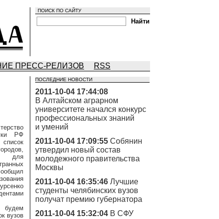
ПОИСК ПО САЙТУ
ИЕ ПРЕСС-РЕЛИЗОВ
RSS
ПОСЛЕДНИЕ НОВОСТИ
2011-10-04 17:44:08
В Алтайском аграрном
университете начался конкурс
профессиональных знаний
и умений
терство
уки РФ
2011-10-04 17:09:55
Собянин
 список
одов,
утвердил новый состав
ых для
молодежного правительства
транных
Москвы
сообщил
азования
2011-10-04 16:35:46
Лучшие
урсенко
студенты челябинских вузов
удентами
получат премию губернатора
будем
2011-10-04 15:32:04
В СФУ
ок вузов