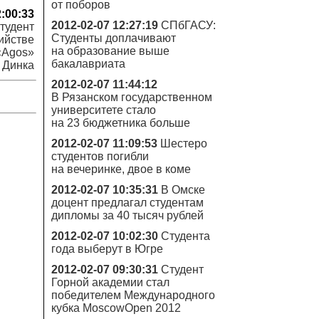
от поборов
2:00:33
2012-02-07 12:27:19
СПбГАСУ:
тудент
Студенты доплачивают
ийстве
на образование выше
«Agos»
бакалавриата
 Динка
2012-02-07 11:44:12
В Рязанском государственном
университете стало
на 23 бюджетника больше
2012-02-07 11:09:53
Шестеро
студентов погибли
на вечеринке, двое в коме
2012-02-07 10:35:31
В Омске
доцент предлагал студентам
дипломы за 40 тысяч рублей
2012-02-07 10:02:30
Студента
года выберут в Югре
2012-02-07 09:30:31
Студент
Горной академии стал
победителем Международного
кубка MoscowOpen 2012