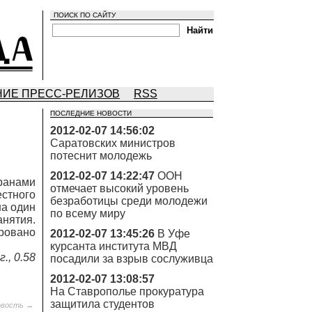
ПОИСК ПО САЙТУ
ИЕ ПРЕСС-РЕЛИЗОВ
RSS
ПОСЛЕДНИЕ НОВОСТИ
2012-02-07 14:56:02
Саратовских министров
потеснит молодежь
2012-02-07 14:22:47
ООН
транами
отмечает высокий уровень
естного
безработицы среди молодежи
на один
по всему миру
анятия.
ровано
2012-02-07 13:45:26
В Уфе
курсанта института МВД
., 0.58
посадили за взрыв сослуживца
2012-02-07 13:08:57
На Ставрополье прокуратура
защитила студентов
овость →