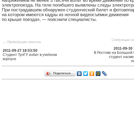
напряжением не менее 3 тысячи вольт во время движения по 
электропоезда. На теле погибшего выявлены следы электротр
При пострадавшем обнаружен студенческий билет и фотоаппар
на котором имеются кадры из ночной видеосъёмки движения
по крыше поезда», — пояснили специалисты.
Следующая н
← Предыдущая новость
2011-09-30 
2011-09-27 18:53:50
В Ростове на Большой
Студент ТулГУ избит в учебном
студент насме
корпусе
п
Поделиться…