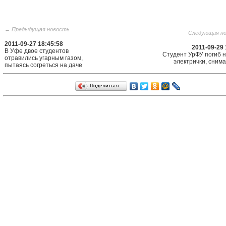
← Предыдущая новость
Следующая н
2011-09-27 18:45:58
2011-09-29 
В Уфе двое студентов
Студент УрФУ погиб 
отравились угарным газом,
электрички, сним
пытаясь согреться на даче
Поделиться…