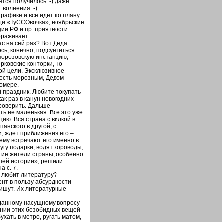
ся получилось :-) Даже
 волнения :-)
рафике и все идет по плану:
ади «ТуССОвочка», ноябрьские
ции РФ и пр. приятности.
тораживает…
 на сей раз? Вот Деда
ь, конечно, подсуетиться:
морозовскую инстанцию,
рковские конторки, но
ой цели. Эксклюзивное
 есть морозным, Дедом
номере.
 праздник. Любите покупать
ак раз в канун новогодних
роверить. Дальше –
ть не маленькая. Все это уже
ию. Вся страна с вилкой в
анского в другой, с
, ждет приближения его –
чему встречают его именно в
ругу подарки, водят хороводы,
огие жители страны, особенно
шей истории», решили
а с. 7.
е любит литературу?
нт в пользу абсурдности
пишут. Их литературные
данному насущному вопросу
ении этих безобидных вещей
хать в метро, ругать матом,