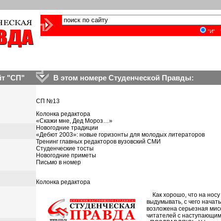
"И"
т "СП"
В этом номере Студенческой Правды:
СП №13
Колонка редактора
«Скажи мне, Дед Мороз…»
Новогодние традиции
«Дебют 2003»: новые горизонты для молодых литераторов
Тренинг главных редакторов вузовский СМИ
Студенческие тосты
Новогодние приметы
Письмо в номер
Колонка редактора
Как хорошо, что на носу
выдумывать, с чего начат
возложена серьезная мис
читателей с наступающим