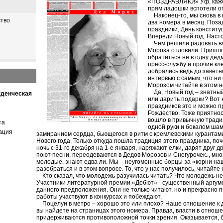
«ПОЗДРАВЛЯЮ!» Уф, кажет
прям ладошки вспотели от
Наконец-то, мы снова в г
тво
два номера в месяц. Поз
праздники, День конститу
Впереди Новый год. Нас
Чем решили радовать вас
Мороза отловили. Пришлос
обратиться не в одну дед
пресс-службу и прочие кле
добрались ведь до заветн
интервью с самым, что ни
Морозом читайте в этом 
Да, Новый год – знатный
уденческая
или дарить подарки? Вот к
праздников это и можно п
Рождество. Тоже приятнос
вошло в привычную традиц
та
одной руки и бокалом шамп
ация
замиранием сердца, бьющегося в ритм с кремлевскими курантами
Нового года. Только откуда пошла традиция этого праздника, по
ночь с 31-го декабря на 1-е января, наряжают елки, дарят друг д
поют песни, переодеваются в Дедов Морозов и Снегурочек.., мн
молодые, знают едва ли. Мы – неугомонные борцы за «корни на
разобраться и в этом вопросе. То, что у нас получилось, читайте н
Кто сказал, что молодежь разучилась читать? Что молодежь н
Участники литературной премии «Дебют» - существенный аргуме
данного предположения. Они не только читают, но и прекрасно 
работы участвуют в конкурсах и побеждают.
Поцелуи в метро – хорошо это или плохо? Наше отношение к 
вы найдете на страницах этого номера. Правда, власти в отнош
придерживаются противоположной точки зрения. Оказывается, бу