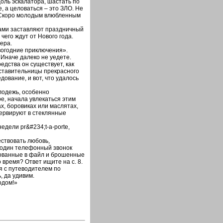
доль эскалатора, шастать по
 а целоваться – это ЗЛО. Не
. Скоро молодым влюбленным
вами заставляют праздничный
 чего ждут от Нового года.
ера.
вогодние приключения».
 Иначе далеко не уедете.
едства он существует, как
ставительницы прекрасного
дование, и вот, что удалось
лодежь, особенно
, начала увлекаться этим
х, боровиках или маслятах,
ервируют в стеклянные
дели pr&#234;t-a-porte,
ствовать любовь,
 один телефонный звонок
кованные в файл и брошенные
 время? Ответ ищите на с. 8.
 с путеводителем по
, да удивим.
одом!»