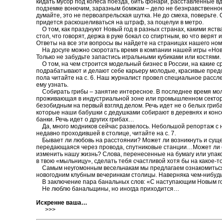
кидать мусор под колеса поезда, бить фонари, расставленные в
подземке вонючим, заразным бомжам – дело не безнравственное,
думайте, это не первоапрельская шутка. Не до смеха, поверьте
придется раскошеливаться на штраф, за поцелуи в метро.
О том, как празднуют Новый год в разных странах, какими яст
стол, что говорят, держа в руке бокал со спиртным, во что верят и
Ответы на все эти вопросы вы найдете на страницах нашего ном
На досуге можно скоротать время в компании нашей игры «Но
Только не забудьте запастись игральными кубиками или костями.
О том, на чем строится модельный бизнес в России, на какие ср
подрабатывают и делают себе карьеру молодые, красивые пред
пола читайте на с. 6. Наш журналист провел специальное рассле
ему узнать.
Собирать грибы – занятие интересное. В последнее время мо
проживающая в индустриальной зоне или промышленном секторе
безобидным на первый взгляд делом. Речь идет не о белых гриба
которые наши бабушки с дедушками собирают в деревнях и конс
банки. Речь идет о других грибах…
Да, много модников сейчас развелось. Небольшой репортаж с не
недавно проходившей в столице, читайте на с. 7.
Бывает ли любовь на расстоянии? Может ли возникнуть и суще
передающаяся через провода, спутниковые станции…Может ли
изменить нашу жизнь? Слова, перенесенные на бумагу или упа
в твою «мыльницу», сделать тебя счастливой хотя бы на какое-то
Самым неугомонным весельчакам мы предлагаем ознакомиться
новогодним клубным вечеринкам столицы. Наверняка чем-нибудь
В заключение пара банальных слов: «С наступающим Новым г
Не люблю банальщины, но иногда приходится…
Искренне ваша…
>>>