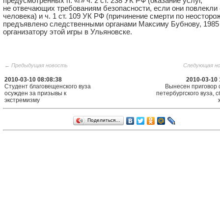
предусмотренных п. «г» ч. 2 ст. 238 УК РФ (оказание услуг,
не отвечающих требованиям безопасности, если они повлекли
человека) и ч. 1 ст. 109 УК РФ (причинение смерти по неосторо
предъявлено следственными органами Максиму Бубнову, 1985 г
организатору этой игры в Ульяновске.
← Предыдущая новость
Следующая н
2010-03-10 08:08:38
2010-03-10 
Студент благовещенского вуза
Вынесен приговор 
осужден за призывы к
петербургского вуза, 
экстремизму
Поделиться…