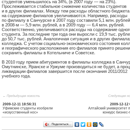
студентов уменьшилось на 34%, (в 2007 году — на 23%).
Прослеживается стабильное снижение количества студентов
и в других филиалах. Между тем расходы областного бюджета
на содержание филиалов увеличиваются. Например, расходы
по филиалу в Санчурске в 2007 году составили 5,1 млн. рублей
в
2008-м —
5,9 млн. рублей, а в 2009 году — 6,4 млн. рублей.
Соответственно, увеличиваются расходы на содержание одног
студента. За последние три года они выросли с 19,9 тыс. рубл
до 50,7 тыс. рублей. Аналогичная ситуация и в других филиала
колледжа. С учетом социально-экономического состояния кол
и географического расположения его филиалов принято решен
сохранить филиалы в Котельниче и Советске.
В 2010 году прием абитуриентов в филиалы колледжа в Санчур
Омутнинске, Яранске и Уржуме производиться не будет, а про
ликвидации филиалов завершится после окончания 2011/2012
учебного года.
← Предыдущая новость
Следующая н
2009-12-11 18:56:31
2009-12-12 
Уфимские студенты изобрели
Алтайский университет 
«искусственный нос»
конкурс бизнес-
Поделиться…