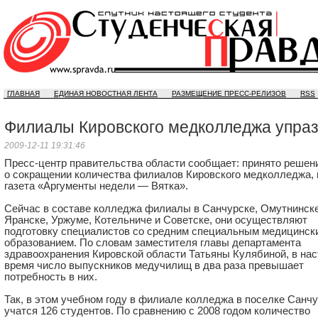
ГЛАВНАЯ
ЕДИНАЯ НОВОСТНАЯ ЛЕНТА
РАЗМЕЩЕНИЕ ПРЕСС-РЕЛИЗОВ
RSS
Филиалы Кировского медколледжа упра
2009-12-11 19:31:46
Пресс-центр правительства области сообщает: принято решен
о сокращении количества филиалов Кировского медколледжа,
газета «Аргументы недели — Вятка».
Сейчас в составе колледжа филиалы в Санчурске, Омутнинске
Яранске, Уржуме, Котельниче и Советске, они осуществляют
подготовку специалистов со средним специальным медицинск
образованием. По словам заместителя главы департамента
здравоохранения Кировской области Татьяны Кулябиной, в на
время число выпускников медучилищ в два раза превышает
потребность в них.
Так, в этом учебном году в филиале колледжа в поселке Санч
учатся 126 студентов. По сравнению с 2008 годом количество