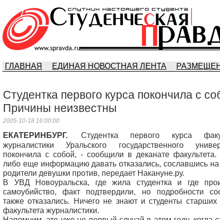
ГЛАВНАЯ
ЕДИНАЯ НОВОСТНАЯ ЛЕНТА
РАЗМЕЩЕН
Студентка первого курса покончила с со
Причины неизвестны
2005-10-18 16:00:00
ЕКАТЕРИНБУРГ.
Студентка первого курса факу
журналистики Уральского государственного универ
покончила с собой, - сообщили в деканате факультета.
либо еще информацию давать отказались, сославшись на 
родители девушки против, передает Накануне.ру.
В УВД Новоуральска, где жила студентка и где про
самоубийство, факт подтвердили, но подробности со
также отказались. Ничего не знают и студенты старших
факультета журналистики.
Напомним, это уже не первый случай в этом году, когда с