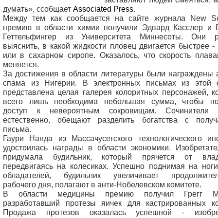
думать», ссобщает
Associated Press
.
Между тем как сообщается на сайте журнала New Scie
премию в области химии получили Эдвард Касслер и 
Геттельфингер из Университета Миннесоты. Они 
выяснить, в какой жидкости пловец двигается быстрее -
или в сахарном сиропе. Оказалось, что скорость плава
меняется.
За достижения в области литературы были награждены 
спама из Нигерии. В электронных письмах из этой 
представлена целая галерея колоритных персонажей, к
всего лишь необходима небольшая сумма, чтобы по
доступ к невероятным сокровищам. Сочинители 
естественно, обещают разделить богатства с получ
письма.
Гаури Нанда из Массачусетского технологического инс
удостоилась награды в области экономики. Изобретате
придумала будильник, который прячется от влад
передвигаясь на колесиках. Успешно поднимая на ноги
обладателей, будильник увеличивает продолжител
рабочего дня, полагают в анти-Нобелевском комитете.
В области медицины премию получил Грегг Ми
разработавший протезы яичек для кастрированных ко
Продажа протезов оказалась успешной - изобре