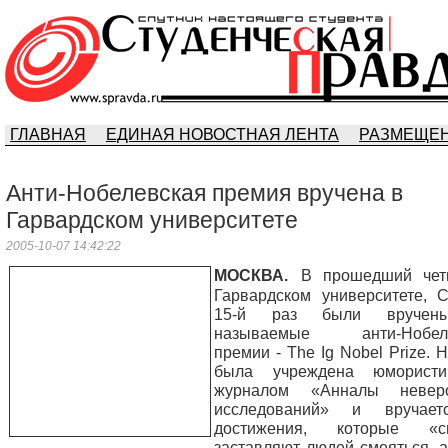
ГЛАВНАЯ
ЕДИНАЯ НОВОСТНАЯ ЛЕНТА
РАЗМЕЩЕН
Анти-Нобелевская премия вручена в
Гарвардском университете
2005-10-07 14:42:22
МОСКВА.
В прошедший чет
Гарвардском университете, 
15-й раз были вручен
называемые анти-Нобеле
премии - The Ig Nobel Prize. 
была учреждена юмористи
журналом «Анналы невер
исследований» и вручае
достижения, которые «с
заставляют людей смеяться, 