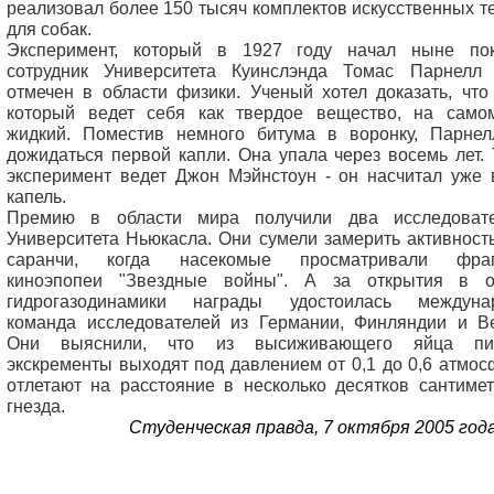
реализовал более 150 тысяч комплектов искусственных т
для собак.
Эксперимент, который в 1927 году начал ныне по
сотрудник Университета Куинслэнда Томас Парнелл
отмечен в области физики. Ученый хотел доказать, что
который ведет себя как твердое вещество, на само
жидкий. Поместив немного битума в воронку, Парнел
дожидаться первой капли. Она упала через восемь лет.
эксперимент ведет Джон Мэйнстоун - он насчитал уже 
капель.
Премию в области мира получили два исследоват
Университета Ньюкасла. Они сумели замерить активност
саранчи, когда насекомые просматривали фраг
киноэпопеи "Звездные войны". А за открытия в о
гидрогазодинамики награды удостоилась междуна
команда исследователей из Германии, Финляндии и Ве
Они выяснили, что из высиживающего яйца пин
экскременты выходят под давлением от 0,1 до 0,6 атмо
отлетают на расстояние в несколько десятков сантиме
гнезда.
Студенческая правда, 7 октября 2005 года