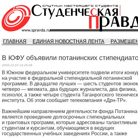
ГЛАВНАЯ
ЕДИНАЯ НОВОСТНАЯ ЛЕНТА
РАЗМЕЩЕН
В ЮФУ объявили потанинских стипендиат
2009-10-19 14:26:08
В Южном федеральном университете подвели итоги конку
на участие в федеральной стипендиальной потанинской
программе. В двадцатке лучших — шесть студентов эконо
четверо — мехмата, два будущих журналиста, два физика, 
психолог, а также четыре студента Таганрогского техничес
института. Об этом сообщает телекомпания «Дрн-ТР».
Важнейшим направлением деятельности фонда Потанина
является проведение долгосрочных стипендиальных
и грантовых программ, которые адресованы талантливым
студентам и курсантам, обучающимся в ведущих
государственных учебных заведениях России, а также