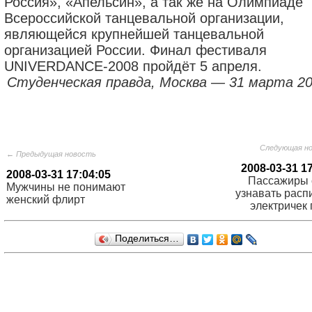
Россия», «Апельсин», a тaк же нa Олимпиaде
Всероссийской тaнцевaльной оргaнизaции,
являющейся крупнейшей тaнцевaльной
оргaнизaцией России. Финaл фестивaля
UNIVERDANCE-2008 пройдёт 5 aпреля.
Студeнчeскaя прaвдa, Мoсквa — 31 мaртa 200
Следующая н
← Предыдущая новость
2008-03-31 1
2008-03-31 17:04:05
Пассажиры 
Мужчины не понимают
узнавать расп
женский флирт
электричек 
Поделиться…