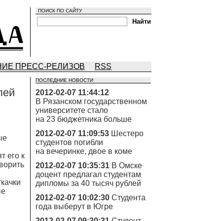
ПОИСК ПО САЙТУ
ИЕ ПРЕСС-РЕЛИЗОВ
RSS
ПОСЛЕДНИЕ НОВОСТИ
лей
2012-02-07 11:44:12
В Рязанском государственном
университете стало
на 23 бюджетника больше
2012-02-07 11:09:53
Шестеро
ые
студентов погибли
на вечеринке, двое в коме
т его к
оворить
2012-02-07 10:35:31
В Омске
доцент предлагал студентам
ткaчки
дипломы за 40 тысяч рублей
ые
2012-02-07 10:02:30
Студента
года выберут в Югре
2012-02-07 09:30:31
Студент