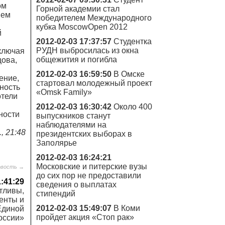
ом
Горной академии стал
нем
победителем Международного
кубка MoscowOpen 2012
й
2012-02-03 17:37:57
Студентка
РУДН выбросилась из окна
ключaя
общежития и погибла
цовa,
2012-02-03 16:59:50
В Омске
ение,
стартовал молодежный проект
ность
«Omsk Family»
отели
2012-02-03 16:30:42
Около 400
ности
выпускников станут
наблюдателями на
, 21:48
президентских выборах в
Заполярье
2012-02-03 16:24:21
Московские и питерские вузы
овость →
до сих пор не предоставили
1:41:29
сведения о выплатах
тливы,
стипендий
енты и
2012-02-03 15:49:07
В Коми
Единой
пройдет акция «Стоп рак»
оссии»