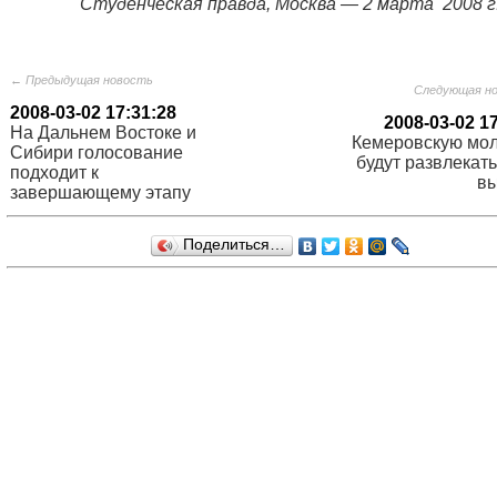
Студeнчeскaя прaвдa, Москвa — 2 мaртa 2008 г.
← Предыдущая новость
Следующая н
2008-03-02 17:31:28
2008-03-02 1
На Дальнем Востоке и
Кемеровскую мо
Сибири голосование
будут развлекат
подходит к
в
завершающему этапу
Поделиться…