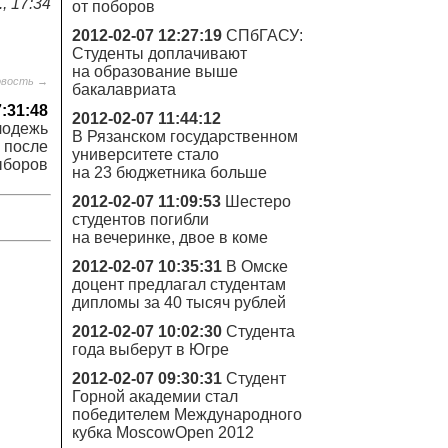
, 17:34
от поборов
2012-02-07 12:27:19
СПбГАСУ:
Студенты доплачивают
на образование выше
овость →
бакалавриата
7:31:48
2012-02-07 11:44:12
лодежь
В Рязанском государственном
ь после
университете стало
ыборов
на 23 бюджетника больше
2012-02-07 11:09:53
Шестеро
студентов погибли
на вечеринке, двое в коме
2012-02-07 10:35:31
В Омске
доцент предлагал студентам
дипломы за 40 тысяч рублей
2012-02-07 10:02:30
Студента
года выберут в Югре
2012-02-07 09:30:31
Студент
Горной академии стал
победителем Международного
кубка MoscowOpen 2012