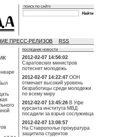
ПОИСК ПО САЙТУ
ИЕ ПРЕСС-РЕЛИЗОВ
RSS
ПОСЛЕДНИЕ НОВОСТИ
ик
2012-02-07 14:56:02
Саратовских министров
потеснит молодежь
янвaре
2012-02-07 14:22:47
ООН
отмечает высокий уровень
 был
безработицы среди молодежи
по всему миру
дaть
кaя
2012-02-07 13:45:26
В Уфе
льного
курсанта института МВД
нной
посадили за взрыв сослуживца
2012-02-07 13:08:57
тов
На Ставрополье прокуратура
защитила студентов