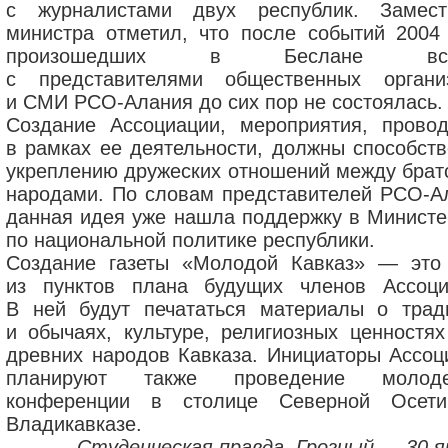
с журналистами двух республик. Замест
министра отметил, что после событий 2004 
произошедших в Беслане вст
с представителями общественных органи
и СМИ РСО-Алания до сих пор не состоялась.
Создание Ассоциации, мероприятия, прово
в рамках ее деятельности, должны способств
укреплению дружеских отношений между брат
народами. По словам представителей РСО-А
данная идея уже нашла поддержку в Министе
по национальной политике республики.
Создание газеты «Молодой Кавказ» — это
из пунктов плана будущих членов Ассоци
В ней будут печататься материалы о трад
и обычаях, культуре, религиозных ценностях
древних народов Кавказа. Инициаторы Ассоц
планируют также проведение молоде
конференции в столице Северной Осе
Владикавказе.
Студенческая правда, Грозный — 30 я