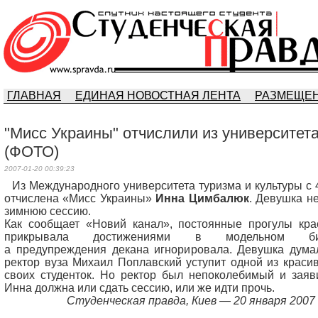
ГЛАВНАЯ
ЕДИНАЯ НОВОСТНАЯ ЛЕНТА
РАЗМЕЩЕН
"Мисс Украины" отчислили из университет
(ФОТО)
2007-01-20 00:39:23
Из Международного университета туризма и культуры с 
отчислена «Мисс Украины»
Инна Цимбалюк
. Девушка н
зимнюю сессию.
Как сообщает «Новий канал», постоянные прогулы кра
прикрывала достижениями в модельном биз
а предупреждения декана игнорировала. Девушка думал
ректор вуза Михаил Поплавский уступит одной из краси
своих студенток. Но ректор был непоколебимый и заяви
Инна должна или сдать сессию, или же идти прочь.
Студенческая правда, Киев — 20 января 2007 г