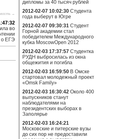
дипломы за 40 тысяч рублей
2012-02-07 10:02:30
Студента
овость →
года выберут в Югре
1:47:32
2012-02-07 09:30:31
Студент
ила во
Горной академии стал
чтении
победителем Международного
 о ЕГЭ
кубка MoscowOpen 2012
2012-02-03 17:37:57
Студентка
РУДН выбросилась из окна
общежития и погибла
2012-02-03 16:59:50
В Омске
стартовал молодежный проект
«Omsk Family»
2012-02-03 16:30:42
Около 400
выпускников станут
наблюдателями на
президентских выборах в
Заполярье
2012-02-03 16:24:21
Московские и питерские вузы
до сих пор не предоставили