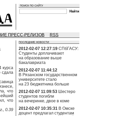
ПОИСК ПО САЙТУ
ИЕ ПРЕСС-РЕЛИЗОВ
RSS
ПОСЛЕДНИЕ НОВОСТИ
а
2012-02-07 12:27:19
СПбГАСУ:
Студенты доплачивают
на образование выше
бакалавриата
4 курса
2012-02-07 11:44:12
е сдала
В Рязанском государственном
университете стало
савица
на 23 бюджетника больше
несе,
а, что
2012-02-07 11:09:53
Шестеро
вейший
студентов погибли
л, что
на вечеринке, двое в коме
2012-02-07 10:35:31
В Омске
., 0.39
доцент предлагал студентам