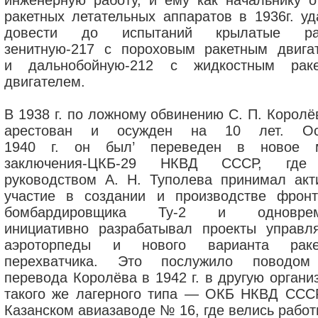
инженерную работу, и ему как начальнику о
ракетных летательных аппаратов в 1936г. уд
довести до испытаний крылатые рак
зенитную-217 с пороховым ракетным двига
и дальнобойную-212 с жидкостным рак
двигателем.
В 1938 г. по ложному обвинению С. П. Королё
арестован и осужден на 10 лет. Ос
1940 г. он был’ переведен в новое 
заключения-ЦКБ-29 НКВД СССР, где
руководством А. Н. Туполева принимал акт
участие в создании и производстве фронт
бомбардировщика Ту-2 и одноврем
инициативно разрабатывал проекты управл
аэроторпеды и нового варианта раке
перехватчика. Это послужило поводо
перевода Королёва в 1942 г. в другую органи
такого же лагерного типа — ОКБ НКВД ССС
Казанском авиазаводе № 16, где велись работ