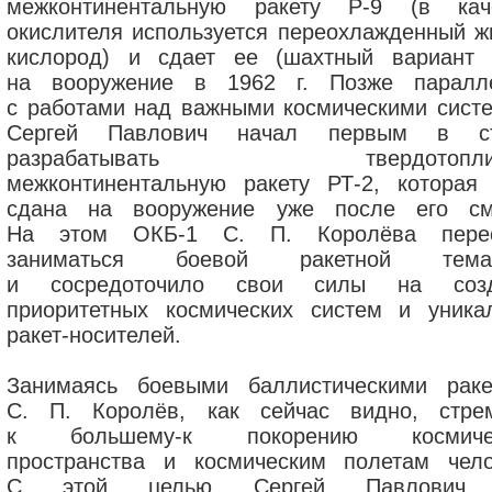
межконтинентальную ракету Р-9 (в кач
окислителя используется переохлажденный ж
кислород) и сдает ее (шахтный вариант 
на вооружение в 1962 г. Позже паралл
с работами над важными космическими сист
Сергей Павлович начал первым в ст
разрабатывать твердотоплив
межконтинентальную ракету РТ-2, которая
сдана на вооружение уже после его см
На этом ОКБ-1 С. П. Королёва перес
заниматься боевой ракетной темат
и сосредоточило свои силы на созд
приоритетных космических систем и уника
ракет-носителей.
Занимаясь боевыми баллистическими раке
С. П. Королёв, как сейчас видно, стре
к большему-к покорению космичес
пространства и космическим полетам чело
С этой целью Сергей Павлович