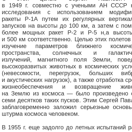
в 1949 г. совместно с учеными АН СССР 
исследования с использованием модифи
ракеты Р-1А путем их регулярных вертика
запусков на высоты до 100 км, а затем с по
более мощных ракет Р-2 и Р-5 н,а высот
и 500 км соответственно. Целью этих полетов
изучение параметров ближнего космиче
пространства, солнечных и галактич
излучений, магнитного поля Земли, пове
высокоразвитых животных в космических усл
(невесомости, перегрузок, больших виб
и акустических нагрузок), а также отработка с
жизнеобеспечения и возвращение жив
на Землю из космоса — было произведено 
семи десятков таких пусков. Этим Сергей Пав
заблаговременно заложил серьезные основ
штурма космоса человеком.
В 1955 г. еще задолго до летных испытаний р