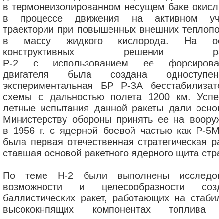
в термонеизолированном несущем баке окисл
в процессе движения на активном уч
траектории при повышенных внешних теплопо
в массу жидкого кислорода. На ос
конструктивных решении рак
Р-2 с использованием ее форсирован
двигателя была создана одноступенч
экспериментальная БР Р-ЗА бесстабилизат
схемы с дальностью полета 1200 км. Усп
летные испытания данной ракеты дали осно
Министерству обороны принять ее на воору
в 1956 г. с ядерной боевой частью как Р-5М
была первая отечественная стратегическая ра
ставшая основой ракетного ядерного щита стр
По теме Н-2 были выполнены исследо
возможности и целесообразности соз
баллистических ракет, работающих на стаби
высококнпящих компонентах топлива 