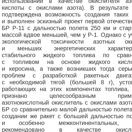
использовании в качестве окислителя аз
кислоты с окислами азота). В результате
подтверждена возможность создания таких 
и выполнен эскизный проект первой отечеств
БР Р-11 с дальностью полета 250 км и стар
массой вдвое меньшей, чем у Р-1. Однако с у
экологической токсичности азотных ок
и меньших энергетических характери
стабильного жидкого топлива по срав
с топливом на основе жидкого кисло
и керосина, а также возникших тогда серь
проблем с разработкой ракетных двига
с необходимой тягой (большей 8 г), усто
работающих на этих компонентах топлива,
признано целесообразным приме
азотнокислотный окислитель с окислами азот
БР со сравнительно малой дальностью полета
создании же ракет с большей дальностью по
и особенно межконтинентальных, 
рекомендовано в качестве окисли