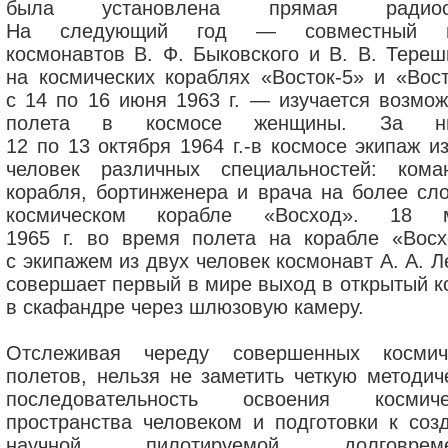
была установлена прямая радиосв
На следующий год — совместный п
космонавтов В. Ф. Быковского и В. В. Тереш
на космических кораблях «Восток-5» и «Вост
с 14 по 16 июня 1963 г. — изучается возмож
полета в космосе женщины. За ни
12 по 13 октября 1964 г.-в космосе экипаж и
человек различных специальностей: кома
корабля, бортинженера и врача на более сл
космическом корабле «Восход». 18 м
1965 г. во время полета на корабле «Восх
с экипажем из двух человек космонавт А. А. 
совершает первый в мире выход в открытый к
в скафандре через шлюзовую камеру.
Отслеживая череду совершенных космич
полетов, нельзя не заметить четкую методич
последовательность освоения космиче
пространства человеком и подготовки к соз
научной пилотируемой долговреме