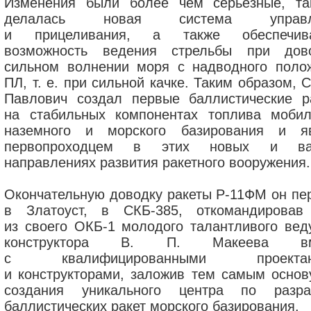
Изменения были более чем серьезные, та
делалась новая система управл
и прицеливания, а также обеспечива
возможность ведения стрельбы при дов
сильном волнении моря с надводного поло
ПЛ, т. е. при сильной качке. Таким образом, 
Павлович создал первые баллистические р
на стабильных компонентах топлива мобил
наземного и морского базирования и я
первопроходцем в этих новых и ва
направлениях развития ракетного вооружения.
Окончательную доводку ракеты Р-11ФМ он пе
в Златоуст, в СКБ-385, откомандировав
из своего ОКБ-1 молодого талантливого вед
конструктора В. П. Макеева вм
с квалифицированными проектан
и конструкторами, заложив тем самым основ
создания уникального центра по разра
баллистических ракет морского базирования.