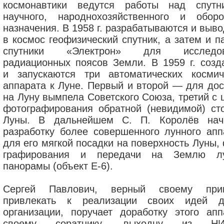
космонавтики ведутся работы над спутн
научного, народнохозяйственного и оборо
назначения. В 1958 г. разрабатываются и выв
в космос геофизический спутник, а затем и п
спутники «Электрон» для исследов
радиационных поясов Земли. В 1959 г. созд
и запускаются три автоматических космич
аппарата к Луне. Первый и второй — для дос
на Луну вымпела Советского Союза, третий с 
фотографирования обратной (невидимой) ст
Луны. В дальнейшем С. П. Королёв нач
разработку более совершенного лунного апп
для его мягкой посадки на поверхность Луны,
графирования и передачи на Землю л
панорамы (объект Е-6).
Сергей Павлович, верный своему при
привлекать к реализации своих идей д
организации, поручает доработку этого апп
своему соратнику, выходцу из НИИ