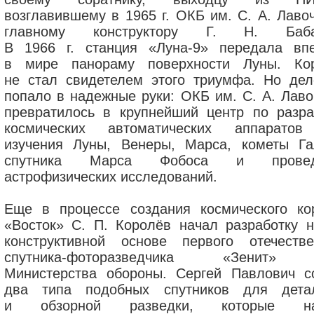
возглавившему в 1965 г. ОКБ им. С. А. Лавоч
главному конструктору Г. Н. Бабак
В 1966 г. станция «Луна-9» передала вп
в мире панораму поверхности Луны. Ко
не стал свидетелем этого триумфа. Но дел
попало в надежные руки: ОКБ им. С. А. Лаво
превратилось в крупнейший центр по разра
космических автоматических аппарато
изучения Луны, Венеры, Марса, кометы Га
спутника Марса Фобоса и провед
астрофизических исследований.
Еще в процессе создания космического ко
«Восток» С. П. Королёв начал разработку н
конструктивной основе первого отечестве
спутника-фоторазведчика «Зенит»
Министерства обороны. Сергей Павлович с
два типа подобных спутников для дета
и обзорной разведки, которые на