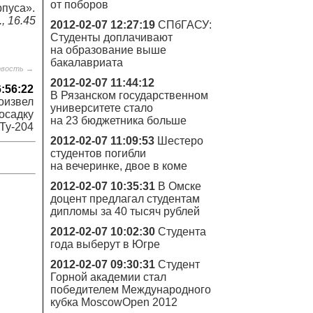
от поборов
рпуса».
, 16.45
2012-02-07 12:27:19
СПбГАСУ:
Студенты доплачивают
на образование выше
бакалавриата
овость →
2012-02-07 11:44:12
6:56:22
В Рязанском государственном
оизвел
университете стало
осадку
на 23 бюджетника больше
Ту-204
2012-02-07 11:09:53
Шестеро
студентов погибли
на вечеринке, двое в коме
2012-02-07 10:35:31
В Омске
доцент предлагал студентам
дипломы за 40 тысяч рублей
2012-02-07 10:02:30
Студента
года выберут в Югре
2012-02-07 09:30:31
Студент
Горной академии стал
победителем Международного
кубка MoscowOpen 2012