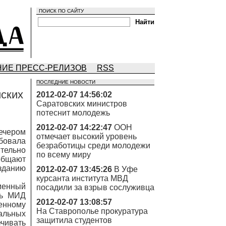
ПОИСК ПО САЙТУ
ИЕ ПРЕСС-РЕЛИЗОВ
RSS
ПОСЛЕДНИЕ НОВОСТИ
йских
2012-02-07 14:56:02
Саратовских министров
потеснит молодежь
2012-02-07 14:22:47
ООН
ечером
отмечает высокий уровень
бовала
безработицы среди молодежи
тельно
по всему миру
ообщают
 зданию
2012-02-07 13:45:26
В Уфе
курсанта института МВД
менный
посадили за взрыв сослуживца
ль МИД
2012-02-07 13:08:57
енному
На Ставрополье прокуратура
альных
защитила студентов
ечивать