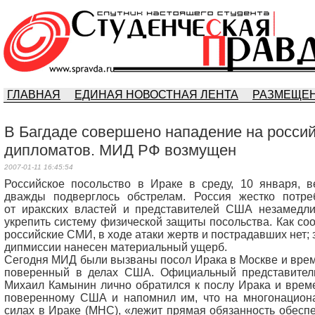
ГЛАВНАЯ
ЕДИНАЯ НОВОСТНАЯ ЛЕНТА
РАЗМЕЩЕН
В Багдаде совершено нападение на росси
дипломатов. МИД РФ возмущен
2007-01-11 16:45:54
Российское посольство в Ираке в среду, 10 января, в
дважды подверглось обстрелам. Россия жестко потре
от иракских властей и представителей США незамедли
укрепить систему физической защиты посольства. Как с
российские СМИ, в ходе атаки жертв и пострадавших нет;
дипмиссии нанесен материальный ущерб.
Сегодня МИД были вызваны посол Ирака в Москве и вре
поверенный в делах США. Официальный представите
Михаил Камынин лично обратился к послу Ирака и врем
поверенному США и напомнил им, что на многонацион
силах в Ираке (МНС), «лежит прямая обязанность обесп