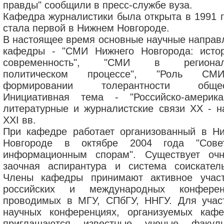
правды" сообщили в пресс-службе вуза.
Кафедра журналистики была открыта в 1991 г
стала первой в Нижнем Новгороде.
В настоящее время основные научные направ
кафедры - "СМИ Нижнего Новгорода: исто
современность", "СМИ в регионал
политическом процессе", "Роль С
формировании толерантности общест
Инициативная тема - "Российско-америка
литературные и журналистские связи XX - н
XXI вв.
При кафедре работает организованный в Н
Новгороде в октябре 2004 года "Сов
информационным спорам". Существует оч
заочная аспирантура и система соискатель
Члены кафедры принимают активное учас
российских и международных конферен
проводимых в МГУ, СПбГУ, ННГУ. Для учас
научных конференциях, организуемых кафе
приглашаются известные ученые факуль