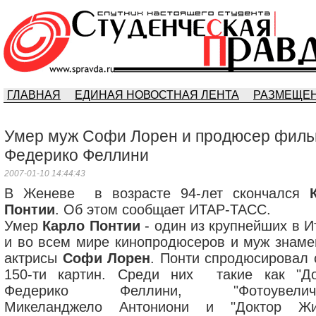
ГЛАВНАЯ
ЕДИНАЯ НОВОСТНАЯ ЛЕНТА
РАЗМЕЩЕН
Умер муж Софи Лорен и продюсер фил
Федерико Феллини
2007-01-10 14:44:43
В Женеве в возрасте 94-лет скончался
Понтии
. Об этом сообщает ИТАР-ТАСС.
Умер
Карло Понтии
- один из крупнейших в И
и во всем мире кинопродюсеров и муж знаме
актрисы
Софи Лорен
. Понти спродюсировал 
150-ти картин. Среди них такие как "До
Федерико Феллини, "Фотоувеличе
Микеланджело Антониони и "Доктор Жи