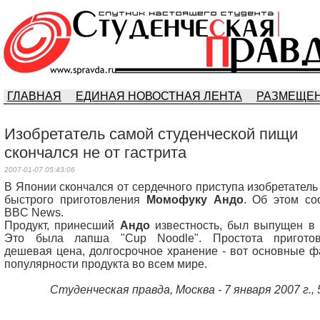
ГЛАВНАЯ
ЕДИНАЯ НОВОСТНАЯ ЛЕНТА
РАЗМЕЩЕН
Изобретатель самой студенческой пищи
скончался не от гастрита
2007-01-07 05:43:06
В Японии скончался от сердечного приступа изобретател
быстрого приготовления
Момофуку Андо
. Об этом со
BBC News.
Продукт, принесший
Андо
известность, был выпущен в 1
Это была лапша "Cup Noodle". Простота приготов
дешевая цена, долгосрочное хранение - вот основные ф
популярности продукта во всем мире.
Студенческая правда, Москва - 7 января 2007 г., 5