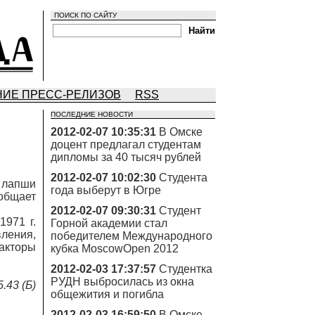
ПОИСК ПО САЙТУ
ИЕ ПРЕСС-РЕЛИЗОВ
RSS
ПОСЛЕДНИЕ НОВОСТИ
2012-02-07 10:35:31
В Омске
доцент предлагал студентам
дипломы за 40 тысяч рублей
2012-02-07 10:02:30
Студента
ь лапши
года выберут в Югре
общает
2012-02-07 09:30:31
Студент
971 г.
Горной академии стал
ления,
победителем Международного
акторы
кубка MoscowOpen 2012
2012-02-03 17:37:57
Студентка
РУДН выбросилась из окна
.43 (Б)
общежития и погибла
2012-02-03 16:59:50
В Омске