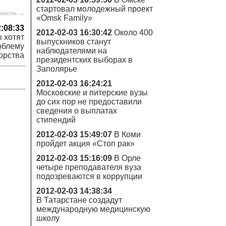
стартовал молодежный проект
овость →
«Omsk Family»
2:08:33
2012-02-03 16:30:42
Около 400
 хотят
выпускников станут
облему
наблюдателями на
орства
президентских выборах в
Заполярье
2012-02-03 16:24:21
Московские и питерские вузы
до сих пор не предоставили
сведения о выплатах
стипендий
2012-02-03 15:49:07
В Коми
пройдет акция «Стоп рак»
2012-02-03 15:16:09
В Орле
четыре преподавателя вуза
подозреваются в коррупции
2012-02-03 14:38:34
В Татарстане создадут
международную медицинскую
школу