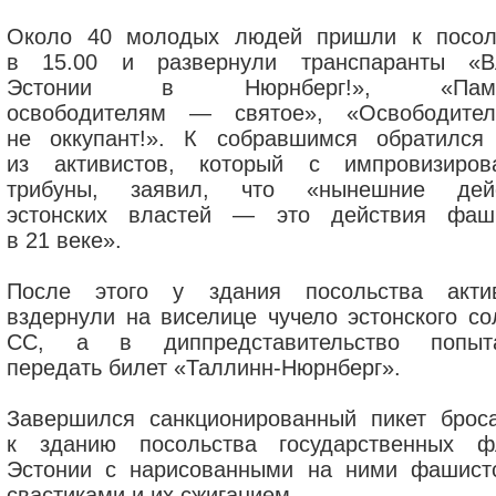
Около 40 молодых людей пришли к посол
в 15.00 и развернули транспаранты «В
Эстонии в Нюрнберг!», «Памя
освободителям — святое», «Освободит
не оккупант!». К собравшимся обратился
из активистов, который с импровизиров
трибуны, заявил, что «нынешние дей
эстонских властей — это действия фаш
в 21 веке».
После этого у здания посольства акти
вздернули на виселице чучело эстонского со
СС, а в диппредставительство попыт
передать билет «Таллинн-Нюрнберг».
Завершился санкционированный пикет брос
к зданию посольства государственных ф
Эстонии с нарисованными на ними фашист
свастиками и их сжиганием.