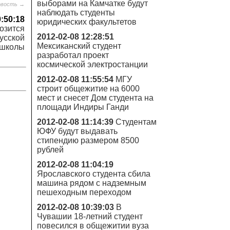
выборами на Камчатке будут
овость →
наблюдать студенты
0:50:18
юридических факультетов
озится
2012-02-08 12:28:51
усской
Мексиканский студент
школы
разработал проект
космической электростанции
2012-02-08 11:55:54
МГУ
строит общежитие на 6000
мест и снесет Дом студента на
площади Индиры Ганди
2012-02-08 11:14:39
Студентам
ЮФУ будут выдавать
стипендию размером 8500
рублей
2012-02-08 11:04:19
Ярославского студента сбила
машина рядом с надземным
пешеходным переходом
2012-02-08 10:39:03
В
Чувашии 18-летний студент
повесился в общежитии вуза