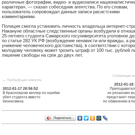
различные фотографии, видео- и аудиозаписи националистиче
характера», — сказал собеседник агентства. По его словам,
пользователь сопровождал данные записи расистскими
комментариями.
Полиция смогла установить личность владельца интернет-стр
Накануне областные следственные органы возбудили в отнош
25-летнего
студента Самарского госуниверситета уголовное де
по статье 282 УК РФ (возбуждение ненависти или вражды, а ра
унижение человеческого достоинства), в соответствии с котор
молодому человеку может грозить штраф от 100 тыс. рублей л
лишение свободы на срок до двух лет.
Следующая н
← Предыдущая новость
2012-01-18 
2012-01-17 20:56:52
Преподавател
В Красноярске киллер по ошибке
из рязанских к
убил студента вместо
предстанет пер
бизнесмена
по обвинению в п
Поделиться…