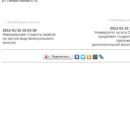
устанавливаются.
Следующая н
← Предыдущая новость
2012-01-10 
2012-01-10 10:53:38
Университет штата 
Американские студенты вывели
предложит студен
на чистую воду венесуэльского
прилож
консула
дополнительной безо
Поделиться…