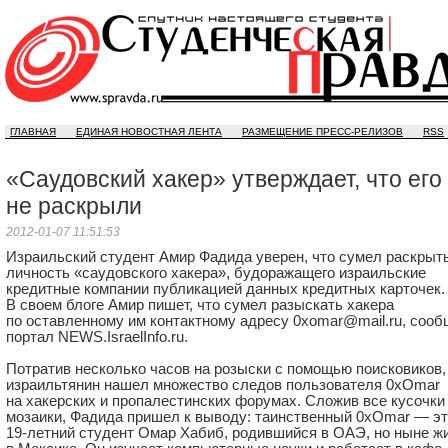
ГЛАВНАЯ
ЕДИНАЯ НОВОСТНАЯ ЛЕНТА
РАЗМЕЩЕНИЕ ПРЕСС-РЕЛИЗОВ
RSS
«Саудовский хакер» утверждает, что его
не раскрыли
2012-01-07 11:51:53
Израильский студент Амир Фадида уверен, что сумел раскрыт
личность «саудовского хакера», будоражащего израильские
кредитные компании публикацией данных кредитных карточек.
В своем блоге Амир пишет, что сумел разыскать хакера
по оставленному им контактному адресу 0xomar@mail.ru, сооб
портал NEWS.IsraelInfo.ru.
Потратив несколько часов на розыски с помощью поисковиков,
израильтянин нашел множество следов пользователя 0xОmar
на хакерских и пропалестинских форумах. Сложив все кусочки
мозаики, Фадида пришел к выводу: таинственный 0xОmar — э
19-летний
студент Омар Хабиб, родившийся в ОАЭ, но ныне ж