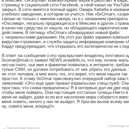
в Мексике. Он изучает компьютерные науки и работает в кафе,
страницу в социальной сети Facebook, а свой канал на YouTub
закрыл. В сети имеется полный адрес Омара Хабиба и назван
учебного заведения, в котором он учится. Ник «0xОmar», скоре
связан не только с именем хакера, но и с названием препарата
«Оксомар», легально продающегося в Мексике и других страна
в качестве средства от кашля, но обладающего наркотическим
действием. В пятницу «0xОmar» обнародовал новый файл
с «израильскими данными». На этот раз файл заражен компь
вирусом-«трояном», и служба защиты информации компании «
Кард» предупреждает, что открывать его категорически не след
В ответ на сообщение о его «раскрытии» владелец почтового 
0xomar@mail.ru заявил NEWS.israelinfo.ru, что ему «очень жаль
несчастного, чье имя и фамилия появились в интернете, греба
тупые СМИ, он должен потребовать от них убрать его данные.
не этот человек, и мне жаль тех, кто верит, что меня нашли так
просто». К этому 0xОmar присовокупил очередной набор хвас
заявлений: «Это еще один провал израильских спецслужб. Они
простаки, что снова провалились! Я в интервью дал им две нед
чтобы меня поймать. Они настоящие отсталые тупицы.Никто в
меня не найдет, даже если все население мира соберется вмес
меня ловить, ничего у них не выйдет. Я бросаю вызов всему м
ну, ловите меня, вперед!!»
Следующая н
← Предыдущая новость