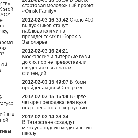
ству
стартовал молодежный проект
К этой
«Omsk Family»
 ГАСА
2012-02-03 16:30:42
Около 400
не
выпускников станут
ос.
наблюдателями на
чку,
президентских выборах в
,
Заполярье
 время
ких
2012-02-03 16:24:21
аз
Московские и питерские вузы
до сих пор не предоставили
бой
сведения о выплатах
а
стипендий
2012-02-03 15:49:07
В Коми
пройдет акция «Стоп рак»
2012-02-03 15:16:09
В Орле
й
четыре преподавателя вуза
татуса
подозреваются в коррупции
добных
2012-02-03 14:38:34
нной
В Татарстане создадут
международную медицинскую
аживы.
школу