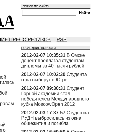
ПОИСК ПО САЙТУ
ИЕ ПРЕСС-РЕЛИЗОВ
RSS
ПОСЛЕДНИЕ НОВОСТИ
2012-02-07 10:35:31
В Омске
доцент предлагал студентам
дипломы за 40 тысяч рублей
2012-02-07 10:02:30
Студента
ной
года выберут в Югре
тилась
2012-02-07 09:30:31
Студент
ьбой
Горной академии стал
победителем Международного
правам
кубка MoscowOpen 2012
2012-02-03 17:37:57
Студентка
РУДН выбросилась из окна
общежития и погибла
ний
ого
2012-02-03 16:59:50
В Омске