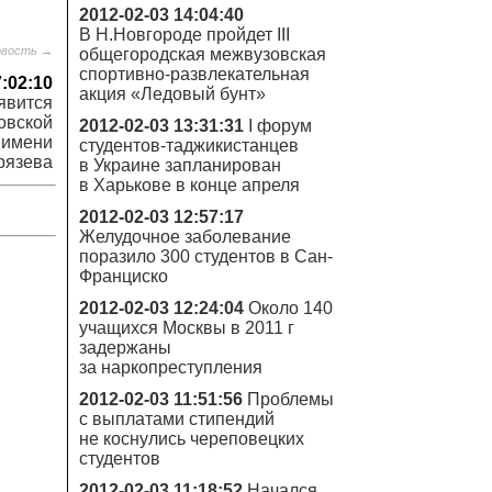
2012-02-03 14:04:40
В Н.Новгороде пройдет III
овость →
общегородская межвузовская
спортивно-развлекательная
7:02:10
акция «Ледовый бунт»
явится
овской
2012-02-03 13:31:31
I форум
 имени
студентов-таджикистанцев
рязева
в Украине запланирован
в Харькове в конце апреля
2012-02-03 12:57:17
Желудочное заболевание
поразило 300 студентов в Сан-
Франциско
2012-02-03 12:24:04
Около 140
учащихся Москвы в 2011 г
задержаны
за наркопреступления
2012-02-03 11:51:56
Проблемы
с выплатами стипендий
не коснулись череповецких
студентов
2012-02-03 11:18:52
Начался