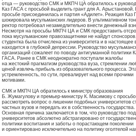
отца — руководство СМК и МКПЧ ЦА обратилось к руковод
Каз ГАСА с просьбой выделить грант для А. Арыстановой. 
просьбе присоединилась и партия «Адилет». Реакция Каз
шокировала мусульманских лидеров. В ультимативном то
ректор потребовал незамедлительно внести денежный взн
Несмотря на просьбы МКПЧ ЦА и СМК предоставить отсро
пока мусульманские правозащитники не найдут спонсоров
студентка была отчислена из университета и в настоящее
находится в глубокой депрессии. Руководство мусульманс
организаций сожалеет по поводу антигуманной политики К
ГАСА. Ранее в СМК неоднократно поступали жалобы
на жестокий прагматизм руководства вуза, стремлении лю
ценой извлечь прибыль из образовательного процесса. Эт
устремленность, по сути, превалирует над всеми прочими
мотивами.
СМК и МКПЧ ЦА обратилось к министру образования
Б. Жумагулову и премьер-министру К. Масимову с просьбо
рассмотреть вопрос о лишении подобных университетов с
частных вузов и передать их в собственность государства.
Основная причина заключается в том, что руководство по
университетов абсолютно абстрагировано от государстве
политики воспитания и заботы о порастающем поколении
и ориентировано исключительно на политику оголтелой н