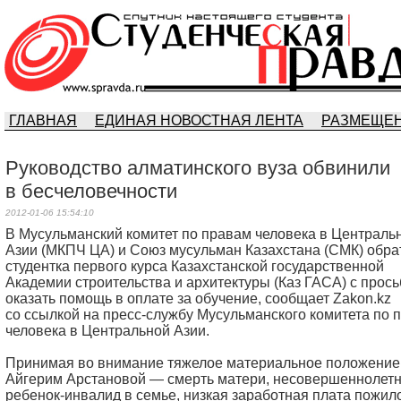
ГЛАВНАЯ
ЕДИНАЯ НОВОСТНАЯ ЛЕНТА
РАЗМЕЩЕН
Руководство алматинского вуза обвинили
в бесчеловечности
2012-01-06 15:54:10
В Мусульманский комитет по правам человека в Централь
Азии (МКПЧ ЦА) и Союз мусульман Казахстана (СМК) обра
студентка первого курса Казахстанской государственной
Академии строительства и архитектуры (Каз ГАСА) с прос
оказать помощь в оплате за обучение, сообщает Zakon.kz
со ссылкой на пресс-службу Мусульманского комитета по 
человека в Центральной Азии.
Принимая во внимание тяжелое материальное положение
Айгерим Арстановой — смерть матери, несовершеннолет
ребенок-инвалид в семье, низкая заработная плата пожил