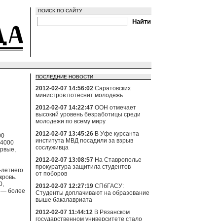
ПОИСК ПО САЙТУ
ПОСЛЕДНИЕ НОВОСТИ
2012-02-07 14:56:02
Саратовских
министров потеснит молодежь
2012-02-07 14:22:47
ООН отмечает
высокий уровень безработицы среди
молодежи по всему миру
2012-02-07 13:45:26
В Уфе курсанта
00
института МВД посадили за взрыв
14000
сослуживца
ервые,
2012-02-07 13:08:57
На Ставрополье
прокуратура защитила студентов
-летнего
от поборов
кровь.
0,
2012-02-07 12:27:19
СПбГАСУ:
е — более
Студенты доплачивают на образование
выше бакалавриата
2012-02-07 11:44:12
В Рязанском
государственном университете стало