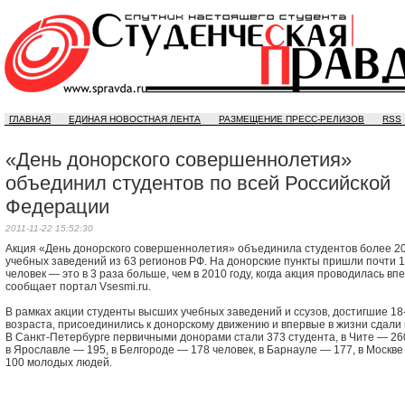
ГЛАВНАЯ
ЕДИНАЯ НОВОСТНАЯ ЛЕНТА
РАЗМЕЩЕНИЕ ПРЕСС-РЕЛИЗОВ
RSS
«День донорского совершеннолетия»
объединил студентов по всей Российской
Федерации
2011-11-22 15:52:30
Акция «День донорского совершеннолетия» объединила студентов более 2
учебных заведений из 63 регионов РФ. На донорские пункты пришли почти 
человек — это в 3 раза больше, чем в 2010 году, когда акция проводилась вп
сообщает портал Vsesmi.ru.
В рамках акции студенты высших учебных заведений и ссузов, достигшие
18
возраста, присоединились к донорскому движению и впервые в жизни сдали 
В Санкт-Петербурге первичными донорами стали 373 студента, в Чите — 26
в Ярославле — 195, в Белгороде — 178 человек, в Барнауле — 177, в Москв
100 молодых людей.