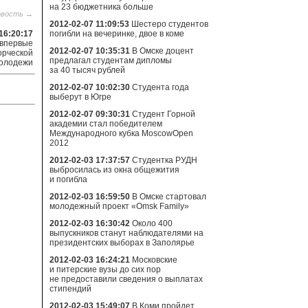
на 23 бюджетника больше
овость →
2012-02-07 11:09:53
Шестеро студентов
16:20:17
погибли на вечеринке, двое в коме
 впервые
2012-02-07 10:35:31
В Омске доцент
орческой
предлагал студентам дипломы
олодежи
за 40 тысяч рублей
2012-02-07 10:02:30
Студента года
выберут в Югре
2012-02-07 09:30:31
Студент Горной
академии стал победителем
Международного кубка MoscowOpen
2012
2012-02-03 17:37:57
Студентка РУДН
выбросилась из окна общежития
и погибла
2012-02-03 16:59:50
В Омске стартовал
молодежный проект «Omsk Family»
2012-02-03 16:30:42
Около 400
выпускников станут наблюдателями на
президентских выборах в Заполярье
2012-02-03 16:24:21
Московские
и питерские вузы до сих пор
не предоставили сведения о выплатах
стипендий
2012-02-03 15:49:07
В Коми пройдет