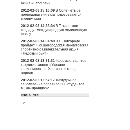
акция «Стоп рак»
2012-02-03 15:16:09
В Орле четыре
преподавателя вуза подозреваются
в коррупции
2012-02-03 14:38:34
В Татарстане
создадут международную медицинскую
школу
2012-02-03 14:04:40
В Н.Новгороде
пройдет III общегородская межвузовская
спортивно-развлекательная акция
«Ледовый бунт»
2012-02-03 13:31:31
I форум студентов-
таджикистанцев в Украине
запланирован в Харькове в конце
апреля
2012-02-03 12:57:17
Желудочное
заболевание поразило 300 студентов
в Сан-Франциско
СЧИТАЕМСЯ
-->