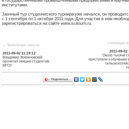
и государственными промышленными предприятиями и научн
институтами.
Заочный тур студенческого турнира уже начался, он проводитс
с 1 сентября по 1 октября 2011 года. Для участия в нем необх
зарегистрироваться на сайте www.scitourn.ru.
Следующая н
← Предыдущая новость
2011-09-02 
2011-09-02 11:19:12
Около тысячи с
Владимир Жириновский
приступили к обучению 
прочитал лекцию студентам
сельскохозяй
МГОУ
т
Поделиться…