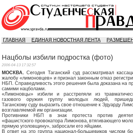
ГЛАВНАЯ
ЕДИНАЯ НОВОСТНАЯ ЛЕНТА
РАЗМЕЩЕН
Нацболы избили подростка (фото)
2006-04-13 17:32:57
МОСКВА.
Сегодня Таганский суд рассматривал кассац
жалобу «лимоновцев» и признал законным отказ регистр
НБП. Справедливость этого решения была доказана на п
самими нацболами.
«Лимоновцы» избили и расстреляли из травматичес
газового оружия группу молодых людей, прише
Таганскому суду выразить свое отношение к Эдуарду Лим
возглавляемой им организации.
Противники НБП в знак протеста против деятел
«фашистского провокатора Лимонова, втягивающего моло
прямую уголовщину», забросали его яйцами.
В ответ на это группа национал-большевиков числом бо