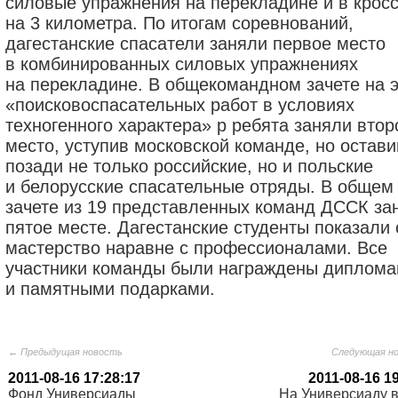
силовые упражнения на перекладине и в крос
на 3 километра. По итогам соревнований,
дагестанские спасатели заняли первое место
в комбинированных силовых упражнениях
на перекладине. В общекомандном зачете на 
«поисковоспасательных работ в условиях
техногенного характера» р ребята заняли втор
место, уступив московской команде, но остави
позади не только российские, но и польские
и белорусские спасательные отряды. В общем
зачете из 19 представленных команд ДССК за
пятое месте. Дагестанские студенты показали 
мастерство наравне с профессионалами. Все
участники команды были награждены диплом
и памятными подарками.
← Предыдущая новость
Следующая н
2011-08-16 17:28:17
2011-08-16 1
Фонд Универсиады
На Универсиаду в