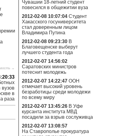
Чувашии 18-летний студент
повесился в общежитии вуза
т
ые
2012-02-08 10:07:04
Студент
Хакасского госуниверситета
стал доверенным лицом
премии
Владимира Путина
2012-02-08 09:23:30
В
та
Благовещенске выберут
лучшего студента года
2012-02-07 14:56:02
Саратовских министров
овость →
потеснит молодежь
3:20:33
2012-02-07 14:22:47
ООН
ботных
отмечает высокий уровень
 вузов
безработицы среди молодежи
скве в
по всему миру
ва раза
2012-02-07 13:45:26
В Уфе
курсанта института МВД
посадили за взрыв сослуживца
2012-02-07 13:08:57
На Ставрополье прокуратура