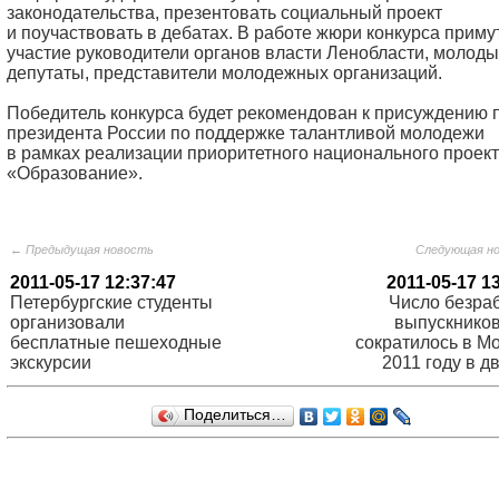
законодательства, презентовать социальный проект
и поучаствовать в дебатах. В работе жюри конкурса приму
участие руководители органов власти Ленобласти, молод
депутаты, представители молодежных организаций.
Победитель конкурса будет рекомендован к присуждению 
президента России по поддержке талантливой молодежи
в рамках реализации приоритетного национального проек
«Образование».
← Предыдущая новость
Следующая н
2011-05-17 12:37:47
2011-05-17 1
Петербургские студенты
Число безра
организовали
выпускников
бесплатные пешеходные
сократилось в Мо
экскурсии
2011 году в д
Поделиться…