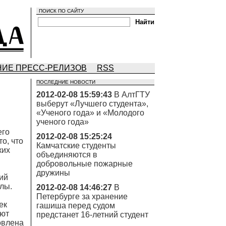
ПОИСК ПО САЙТУ
ИЕ ПРЕСС-РЕЛИЗОВ
RSS
ПОСЛЕДНИЕ НОВОСТИ
2012-02-08 15:59:43
В АлтГТУ
выберут «Лучшего студента»,
«Ученого года» и «Молодого
ученого года»
его
2012-02-08 15:25:24
о, что
Камчатские студенты
ких
объединяются в
добровольные пожарные
дружины
ий
лы.
2012-02-08 14:46:27
В
Петербурге за хранение
ек
гашиша перед судом
ают
предстанет 16-летний студент
овлена