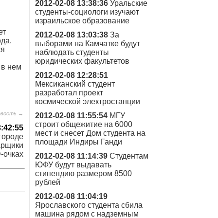
2012-02-08 13:38:36
Уральские
студенты-социологи изучают
израильское образование
ет
2012-02-08 13:03:38
За
ода.
выборами на Камчатке будут
ся
наблюдать студенты
юридических факультетов
 в нем
2012-02-08 12:28:51
Мексиканский студент
разработал проект
космической электростанции
овость →
2012-02-08 11:55:54
МГУ
строит общежитие на 6000
3:42:55
мест и снесет Дом студента на
городе
площади Индиры Ганди
арщики
D-очках
2012-02-08 11:14:39
Студентам
ЮФУ будут выдавать
стипендию размером 8500
рублей
2012-02-08 11:04:19
Ярославского студента сбила
машина рядом с надземным