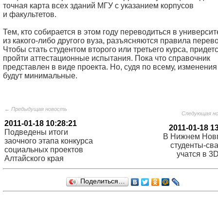
точная карта всех зданий МГУ с указанием корпусов
и факультетов.
Тем, кто собирается в этом году переводиться в университ
из какого-либо другого вуза, разъясняются правила перев
Чтобы стать студентом второго или третьего курса, придет
пройти аттестационные испытания. Пока что справочник
представлен в виде проекта. Но, судя по всему, изменения
будут минимальные.
← Предыдущая новость
Следующая н
2011-01-18 10:28:21
2011-01-18 1
Подведены итоги
В Нижнем Нов
заочного этапа конкурса
студенты-св
социальных проектов
учатся в 3
Алтайского края
Поделиться…