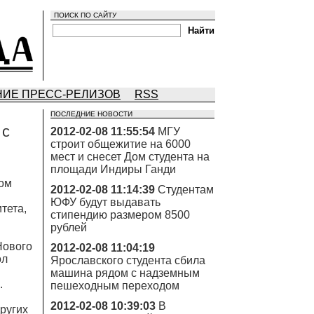
ПОИСК ПО САЙТУ
ИЕ ПРЕСС-РЕЛИЗОВ
RSS
ПОСЛЕДНИЕ НОВОСТИ
 с
2012-02-08 11:55:54
МГУ
строит общежитие на 6000
мест и снесет Дом студента на
площади Индиры Ганди
ром
2012-02-08 11:14:39
Студентам
ЮФУ будут выдавать
тета,
стипендию размером 8500
рублей
Нового
2012-02-08 11:04:19
ол
Ярославского студента сбила
машина рядом с надземным
.
пешеходным переходом
2012-02-08 10:39:03
В
других