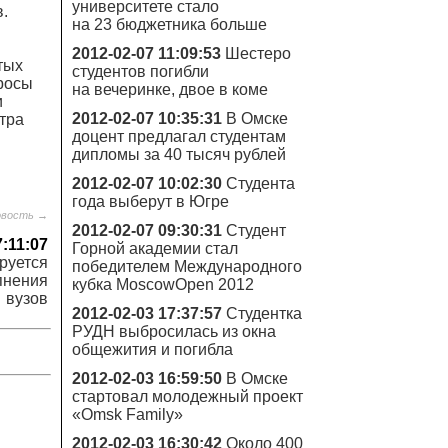
университете стало
.
на 23 бюджетника больше
2012-02-07 11:09:53
Шестеро
тых
студентов погибли
росы
на вечеринке, двое в коме
и
2012-02-07 10:35:31
В Омске
тра
доцент предлагал студентам
дипломы за 40 тысяч рублей
2012-02-07 10:02:30
Студента
года выберут в Югре
овость →
2012-02-07 09:30:31
Студент
7:11:07
Горной академии стал
руется
победителем Международного
пнения
кубка MoscowOpen 2012
вузов
2012-02-03 17:37:57
Студентка
РУДН выбросилась из окна
общежития и погибла
2012-02-03 16:59:50
В Омске
стартовал молодежный проект
«Omsk Family»
2012-02-03 16:30:42
Около 400