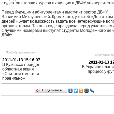
студентов старших курсов входящих в ДВФУ университетов
Перед будущими абитуриентами выступит ректор ДВФУ
Владимир Миклушевский. Кроме того, у гостей «Дня откры
дверей» будет возможность задать все интересующие воп
организаторам. Также в ходе праздника перед участникам
с лучшими номерами выступят студенты Молодежного цен
ДВФУ.
← Предыдущая новость
Следующая н
2011-01-13 15:16:07
2011-01-13 1
В Кузбассе пройдет
В Украине плани
областная акция
процесс укру
«Считаем вместе и
правильно»
Поделиться…