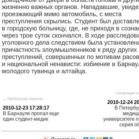
жизненно важных органов. Нападавшие, увиде
проезжающий мимо автомобиль, с места
преступления скрылись. Студент был доставл
в городскую больницу, где, не приходя в созна
через трое суток скончался. В ходе расследов
уголовного дела следствием была установлен
причастность злоумышленников к ряду других
преступлений, совершенных по мотивам расо
и национальной ненависти: избиение в Барнау
молодого тувинца и алтайца.
Следующая н
← Предыдущая новость
2010-12-24 2
2010-12-23 17:28:17
В Петербу
В Барнауле пропал еще
медиц
один студент-медик
университете 
серия о