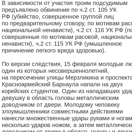
В зависимости от участия троим подсудимым
предъявлено обвинение по ч.2 ст. 105 УК
РФ (убийство, совершенное группой лиц
по предварительному сговору, по мотивам рас
национальной ненависти), ч.2 ст. 116 УК РФ (п
совершенные по мотивам расовой, националь
ненависти), ч.2 ст. 115 УК РФ (умышленное
причинение легкого вреда здоровью).
По версии следствия, 15 февраля молодые л
один из которых несовершеннолетний,
на пересечении улицы Мерзликина и проспект
Красноармейский Барнаула напали на двух
корейских студентов. Один из нападавших уд
девушку в область головы металлическим
доводчиком от двери. Молодому человеку
злоумышленники совместными действиями
нанесли множественные удары руками и ногам
несколько ударов ножом, а затем металличес
доводчиком от двери в область головы и други